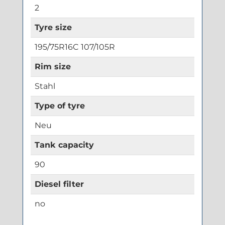
2
Tyre size
195/75R16C 107/105R
Rim size
Stahl
Type of tyre
Neu
Tank capacity
90
Diesel filter
no