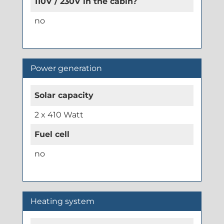
110V / 230V in the cabin?
no
Power generation
Solar capacity
2 x 410 Watt
Fuel cell
no
Heating system