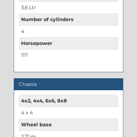
3,6 Ltr
Number of cylinders
4
Horsepower
117
Chassis
4x2, 4x4, 6x6, 8x8
4 x 4
Wheel base
2,71 m