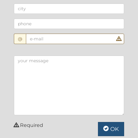
@
Required
OK