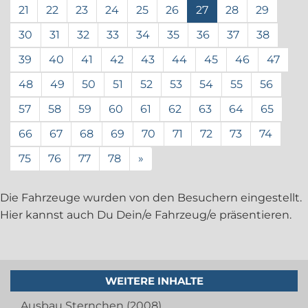
21
22
23
24
25
26
27
28
29
30
31
32
33
34
35
36
37
38
39
40
41
42
43
44
45
46
47
48
49
50
51
52
53
54
55
56
57
58
59
60
61
62
63
64
65
66
67
68
69
70
71
72
73
74
75
76
77
78
»
Die Fahrzeuge wurden von den Besuchern eingestellt.
Hier kannst auch Du Dein/e Fahrzeug/e präsentieren.
WEITERE INHALTE
Ausbau Sternchen (2008)