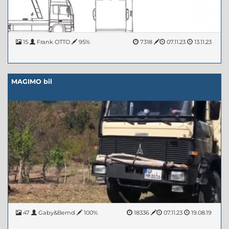
15
Frank OTTO
95%
7318
07.11.23
13.11.23
MAGIMO bil
47
Gaby&Bernd
100%
18336
07.11.23
19.08.19