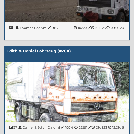
1
Thomas Boehm
91%
10220
10.11.23
09.02.20
Edith & Daniel Fahrzeug (#200)
37
Daniel & Edith Daldini
100%
25291
09.11.23
12.09.16