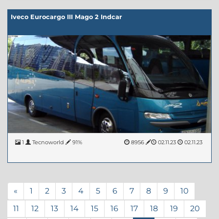
Iveco Eurocargo III Mago 2 Indcar
1
Tecnoworld
91%
8956
02.11.23
02.11.23
«
1
2
3
4
5
6
7
8
9
10
11
12
13
14
15
16
17
18
19
20