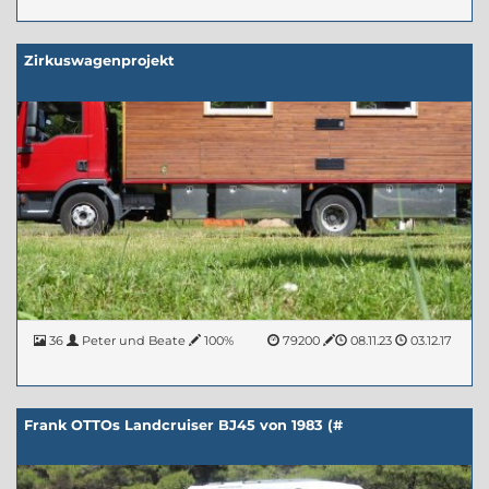
Zirkuswagenprojekt
36
Peter und Beate
100%
79200
08.11.23
03.12.17
Frank OTTOs Landcruiser BJ45 von 1983 (#