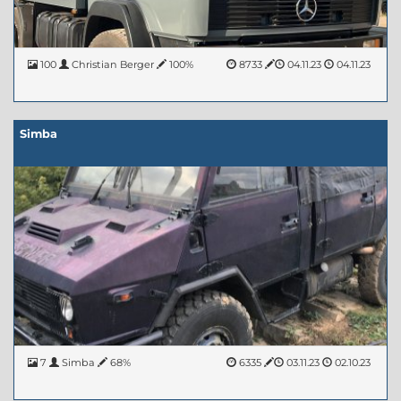
100
Christian Berger
100%
8733
04.11.23
04.11.23
Simba
7
Simba
68%
6335
03.11.23
02.10.23