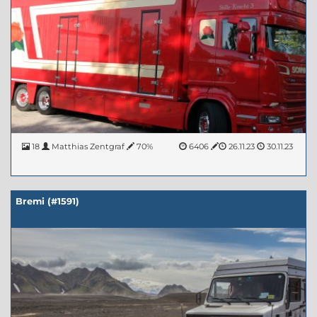
18
Matthias Zentgraf
70%
6406
26.11.23
30.11.23
Bremi (#1591)