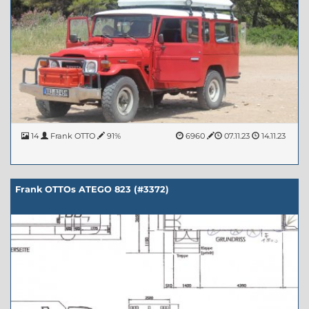
14
Frank OTTO
91%
6960
07.11.23
14.11.23
Frank OTTOs ATEGO 823 (#3372)