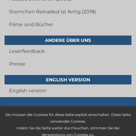
Sternchen Reloaded ist fertig (2018)
Filme und Bücher
ANDERE ÜBER UNS
Leserfeedback
Presse
ENGLISH VERSION
English version
Imprint
Sie müssen die Cookies für diese Seite explizit einschalten. Diese Seite
privacy statement
verwendet Cookies.
Indem Sie die Seite weiter durchsuchen, stimmen Sie der
general terms and conditions
Verwendung von Cookies zu.