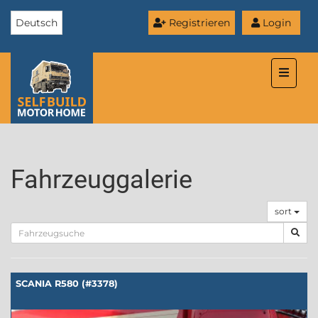
Deutsch
Registrieren
Login
Toggle
naviga
Fahrzeuggalerie
sort
SCANIA R580 (#3378)