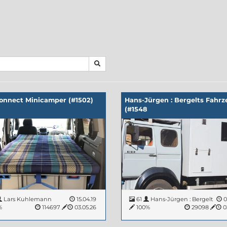
onnect Minicamper (#1502)
Hans-Jürgen : Bergelts Fahr
(#1548
Lars Kuhlemann
15.04.19
61
Hans-Jürgen : Bergelt
0
%
114697
03.05.26
100%
29098
0