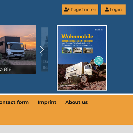
Registrieren
Login
Alexander Krauss
ler-Benz SK
WILMA
Fahrzeug (#3461)
ontact form
Imprint
About us