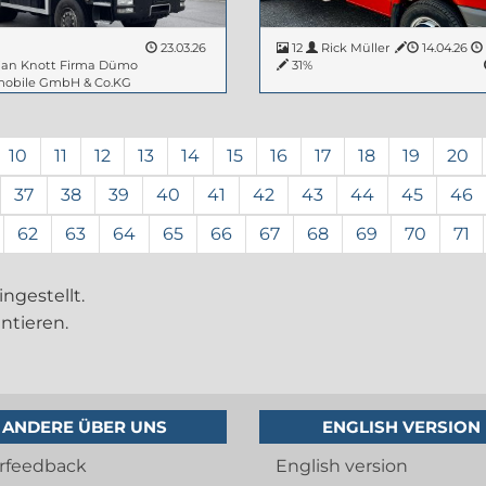
23.03.26
12
Rick Müller
14.04.26
ian Knott Firma Dümo
31%
mobile GmbH & Co.KG
%
1207473
15.04.26
10
11
12
13
14
15
16
17
18
19
20
37
38
39
40
41
42
43
44
45
46
62
63
64
65
66
67
68
69
70
71
ngestellt.
ntieren.
ANDERE ÜBER UNS
ENGLISH VERSION
rfeedback
English version