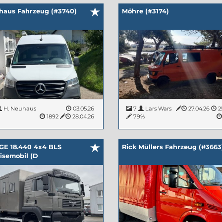
haus Fahrzeug (#3740)
Möhre (#3174)
H. Neuhaus
03.05.26
7
Lars Wars
27.04.26
2
%
1892
28.04.26
79%
E 18.440 4x4 BLS
Rick Müllers Fahrzeug (#3663
isemobil (D