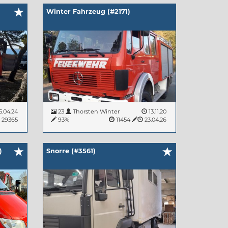
Winter Fahrzeug (#2171)
5.04.24
23
Thorsten Winter
13.11.20
29365
93%
11454
23.04.26
)
Snorre (#3561)