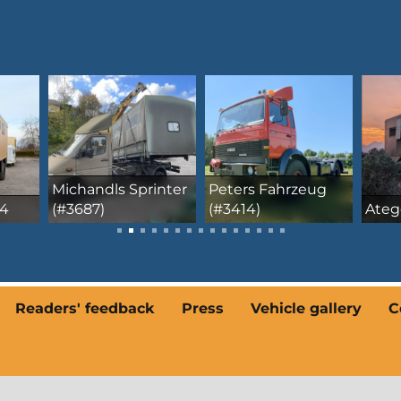
inter
Peters Fahrzeug
Daim
(#3414)
Atego 818
1831
Readers' feedback
Press
Vehicle gallery
C