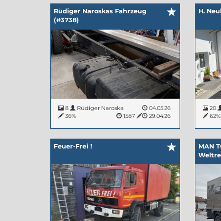
Rüdiger Naroskas Fahrzeug
H. Neu
(#3738)
8
Rüdiger Naroska
04.05.26
20
36%
1587
29.04.26
62
Feuer-Frei !
MAN TG
Weltre