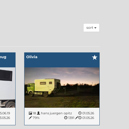
sort
zeug
Olivia
5.06.19
18
hans juergen opitz
01.05.26
3.05.26
79%
1391
01.05.26