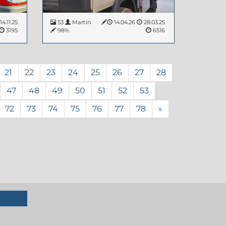
14.11.25
53
Martin
14.04.26
28.03.25
3195
98%
6516
21
22
23
24
25
26
27
28
47
48
49
50
51
52
53
72
73
74
75
76
77
78
»