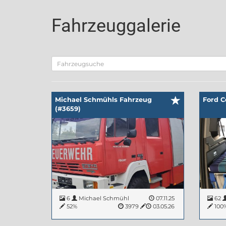
Fahrzeuggalerie
Michael Schmühls Fahrzeug
Ford C
(#3659)
6
Michael Schmühl
07.11.25
62
52%
3979
03.05.26
100