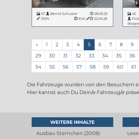
47
Bernd Schuster
28.05.25
45
100%
6141
22.04.26
Flor
Reise
55
«
1
2
3
4
5
6
7
8
9
29
30
31
32
33
34
35
36
54
55
56
57
58
59
60
61
Die Fahrzeuge wurden von den Besuchern ei
Hier kannst auch Du Dein/e Fahrzeug/e präse
WEITERE INHALTE
Ausbau Sternchen (2008)
Lese