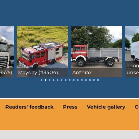
Thomas und Doris,
WOL
4)
Anthrax
unser Boxer
Fahr
Readers' feedback
Press
Vehicle gallery
C