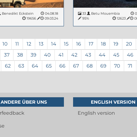
Benedikt Eckstein
04.08.18
33
Betu Mouembia
0
%
19656
09.03.24
95%
12623
08
10
11
12
13
14
15
16
17
18
19
20
37
38
39
40
41
42
43
44
45
46
62
63
64
65
66
67
68
69
70
71
ANDERE ÜBER UNS
ENGLISH VERSION
rfeedback
English version
se