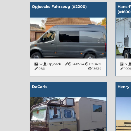
Opjoecks Fahrzeug (#2200)
Hans-P
(#1600
62
Opjoeck
14.05.24
02.04.21
17
98%
13634
100
DaCaris
Henry 