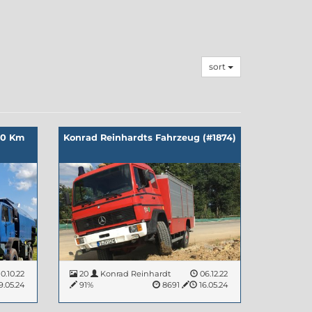
sort
000 Km
Konrad Reinhardts Fahrzeug (#1874)
0.10.22
20
Konrad Reinhardt
06.12.22
9.05.24
91%
8691
16.05.24