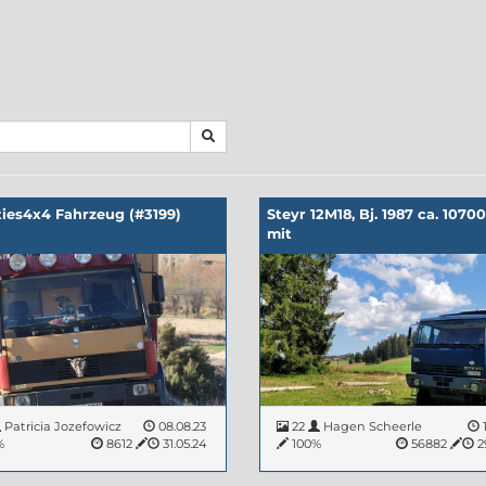
ies4x4 Fahrzeug (#3199)
Steyr 12M18, Bj. 1987 ca. 107
mit
Patricia Jozefowicz
08.08.23
22
Hagen Scheerle
1
%
8612
31.05.24
100%
56882
2