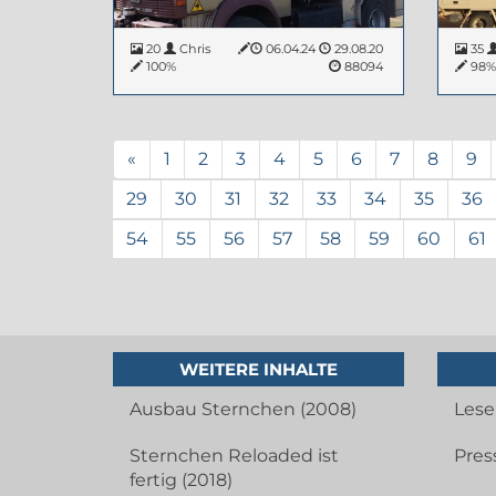
20
Chris
06.04.24
29.08.20
35
100%
88094
98
«
1
2
3
4
5
6
7
8
9
29
30
31
32
33
34
35
36
54
55
56
57
58
59
60
61
WEITERE INHALTE
Ausbau Sternchen (2008)
Lese
Sternchen Reloaded ist
Pres
fertig (2018)