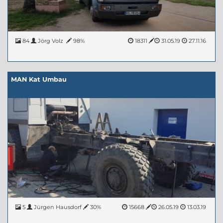
84
Jörg Volz
98%
18311
31.05.19
27.11.16
MAN Kat Umbau
5
Jürgen Hausdorf
30%
15668
26.05.19
13.03.19