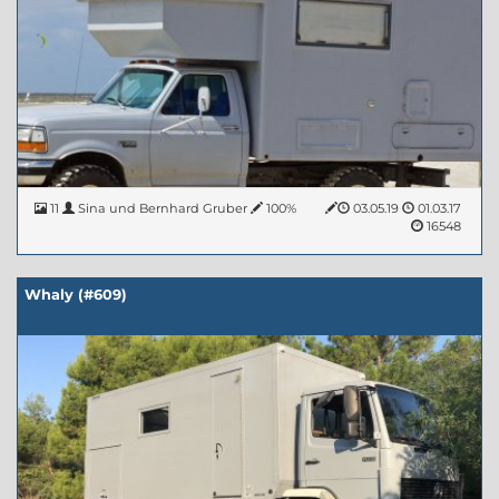
11
Sina und Bernhard Gruber
100%
03.05.19
01.03.17
16548
Whaly (#609)