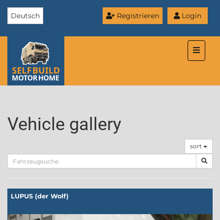
Deutsch
Registrieren
Login
Toggle
naviga
Vehicle gallery
sort
LUPUS (der Wolf)