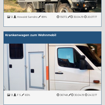
12
Howald Sandro
89%
15072
30.04.19
20.07.17
Krankenwagen zum Wohnmobil
13
F S
65%
36748
30.04.19
24.12.17