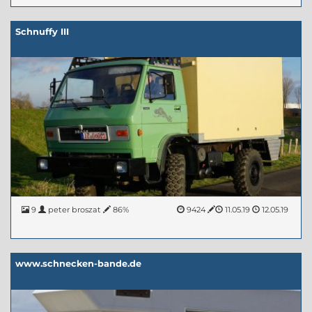
Schnuffy III
9
peter broszat
86%
9424
11.05.19
12.05.19
www.schnecken-bande.de