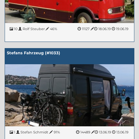
10
Rolf Steuber
46%
11127
18.06.19
19.06.19
Stefans Fahrzeug (#1033)
1
Stefan Schmidt
91%
14489
13.06.19
13.06.19