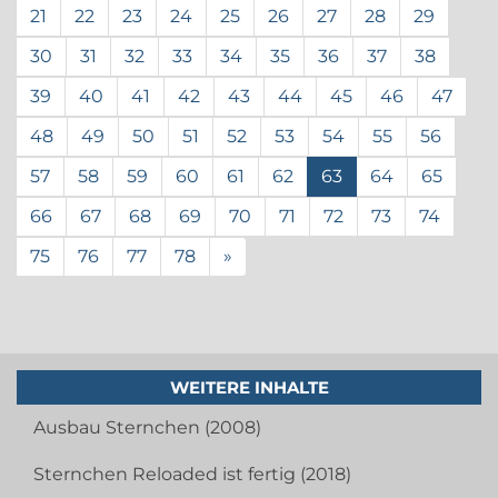
21
22
23
24
25
26
27
28
29
30
31
32
33
34
35
36
37
38
39
40
41
42
43
44
45
46
47
48
49
50
51
52
53
54
55
56
57
58
59
60
61
62
63
64
65
66
67
68
69
70
71
72
73
74
75
76
77
78
»
WEITERE INHALTE
Ausbau Sternchen (2008)
Sternchen Reloaded ist fertig (2018)