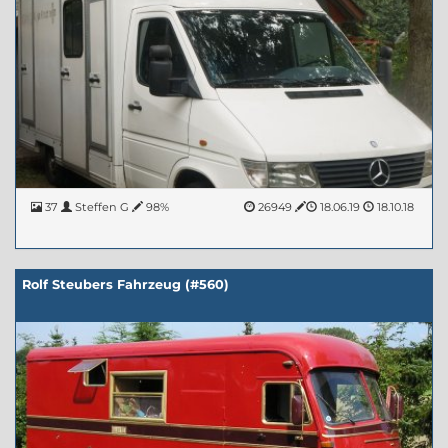
37
Steffen G
98%
26949
18.06.19
18.10.18
Rolf Steubers Fahrzeug (#560)