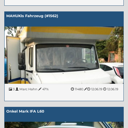
MAHUKIs Fahrzeug (#1562)
3
Marc Hahn
47%
11480
12.06.19
12.06.19
Onkel Mark IFA L60