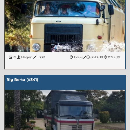
19
Hagen
100%
13368
06.06.19
07.06.19
Big Berta (#341)