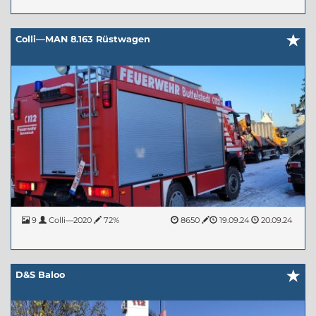
Colli—MAN 8.163 Rüstwagen
9
Colli—2020
72%
8650
19.09.24
20.09.24
D&S Baloo