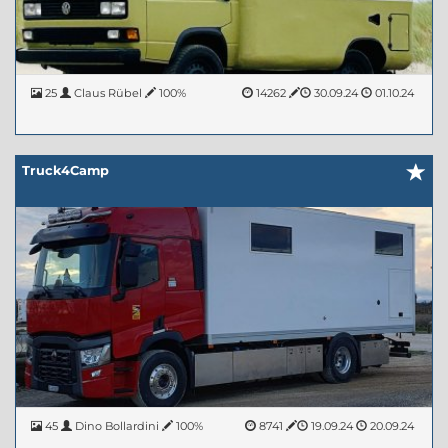
25
Claus Rübel
100%
14262
30.09.24
01.10.24
Truck4Camp
45
Dino Bollardini
100%
8741
19.09.24
20.09.24