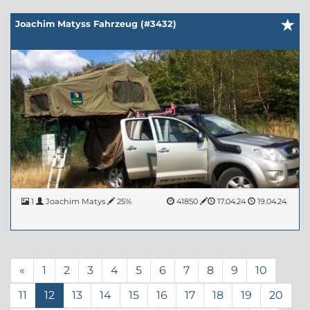
Joachim Matyss Fahrzeug (#3432)
1
Joachim Matys
25%
41850
17.04.24
19.04.24
«
1
2
3
4
5
6
7
8
9
10
11
12
13
14
15
16
17
18
19
20