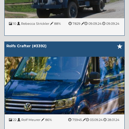
10
Rebecca Strickler
88%
7829
09.09.24
09.09.24
Rolfs Crafter (#3392)
22
Rolf Meurer
86%
75945
03.09.24
28.01.24