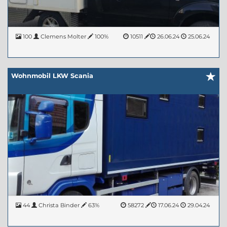
100
Clemens Molter
100%
10511
26.06.24
25.06.24
Wohnmobil LKW Scania
44
Christa Binder
63%
58272
17.06.24
29.04.24