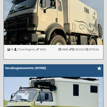
19
Chris Prignitz
100%
9983
09.10.24
07.10.24
lecabugoeswomo (#2166)