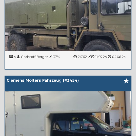
4
Christoff Berger
37%
21762
11.07.24
04.06.24
Clemens Molters Fahrzeug (#3454)