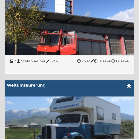
2
Stefan Reiner
60%
7582
11.09.24
13.09.24
Weltumsaurerung