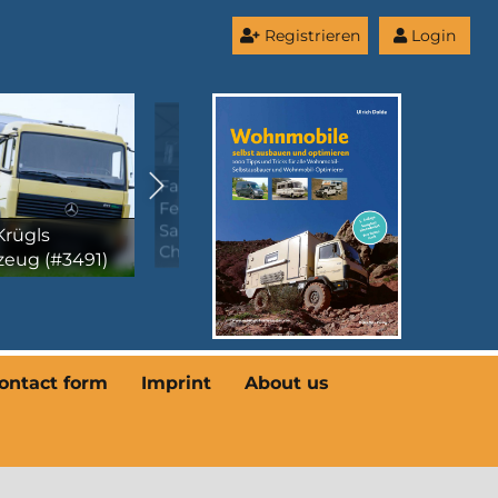
Registrieren
Login
lien
reisemobil
Thomas Rostocks
er 6DM
Fahrzeug (#3468)
Little Jumbo
eleon Tours
ontact form
Imprint
About us