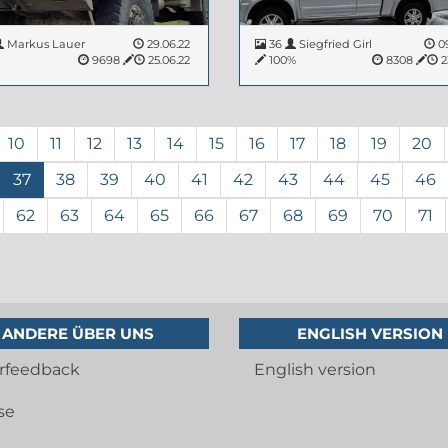
Markus Lauer
29.06.22
36
Siegfried Girl
09
%
9698
25.06.22
100%
8308
2
10
11
12
13
14
15
16
17
18
19
20
37
38
39
40
41
42
43
44
45
46
62
63
64
65
66
67
68
69
70
71
ANDERE ÜBER UNS
ENGLISH VERSION
rfeedback
English version
se