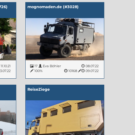
726)
mognomaden.de (#3028)
11.10.21
17
Eva Böhler
08.07.22
3.07.22
100%
10168
09.07.22
ReiseZiege