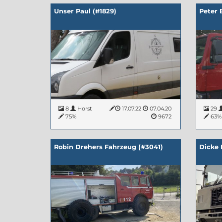
Unser Paul (#1829)
Peter 
8
Horst
17.07.22
07.04.20
29
75%
9672
63
Robin Drehers Fahrzeug (#3041)
Dicke 