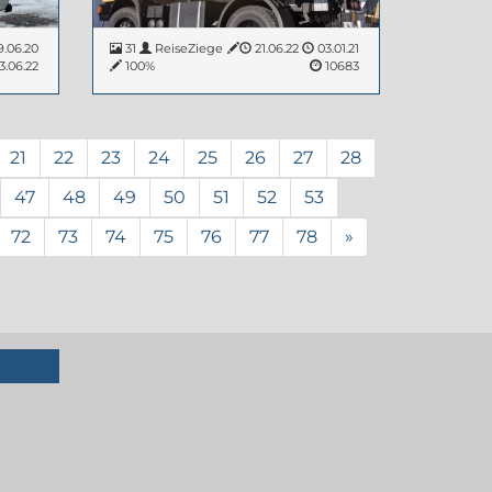
.06.20
31
ReiseZiege
21.06.22
03.01.21
3.06.22
100%
10683
21
22
23
24
25
26
27
28
47
48
49
50
51
52
53
72
73
74
75
76
77
78
»