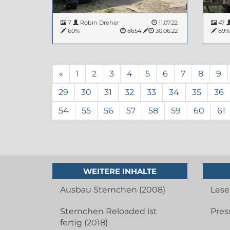
7
Robin Dreher
11.07.22
47
60%
8654
30.06.22
89
«
1
2
3
4
5
6
7
8
9
29
30
31
32
33
34
35
36
54
55
56
57
58
59
60
61
WEITERE INHALTE
Ausbau Sternchen (2008)
Lese
Sternchen Reloaded ist
Pres
fertig (2018)