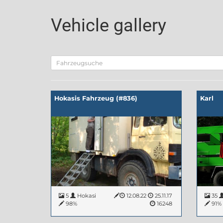
Vehicle gallery
Hokasis Fahrzeug (#836)
Karl
5
Hokasi
12.08.22
25.11.17
35
98%
16248
91%