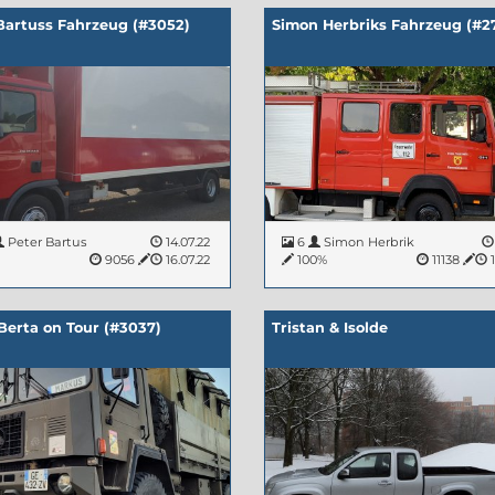
Bartuss Fahrzeug (#3052)
Simon Herbriks Fahrzeug (#2
Peter Bartus
14.07.22
6
Simon Herbrik
%
9056
16.07.22
100%
11138
1
Berta on Tour (#3037)
Tristan & Isolde