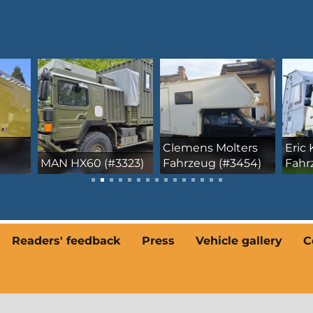
Fami
Fern
Clemens Molters
Eric Krügls
Saur
323)
Fahrzeug (#3454)
Fahrzeug (#3491)
Cham
Readers' feedback
Press
Vehicle gallery
C