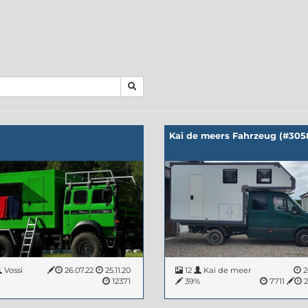
Kai de meers Fahrzeug (#305
Vossi
26.07.22
25.11.20
12
Kai de meer
2
12371
39%
7711
2