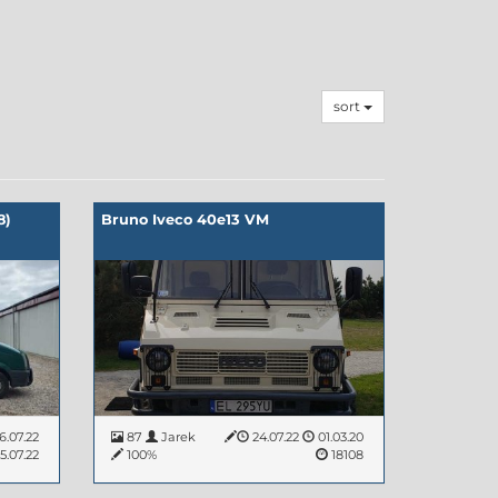
sort
8)
Bruno Iveco 40e13 VM
6.07.22
87
Jarek
24.07.22
01.03.20
5.07.22
100%
18108