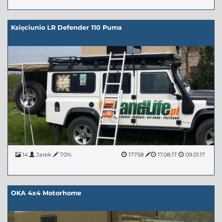
Księciunio LR Defender 110 Puma
14
Jarek
70%
17758
17.08.17
09.01.17
OKA 4x4 Motorhome