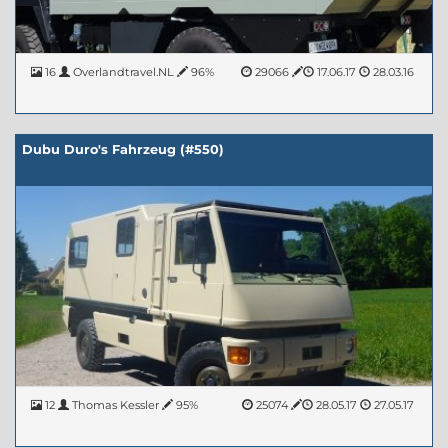
16
Overlandtravel.NL
96%
29066
17.06.17
28.03.16
Dubu Duro's Fahrzeug (#550)
12
Thomas Kessler
95%
25074
28.05.17
27.05.17