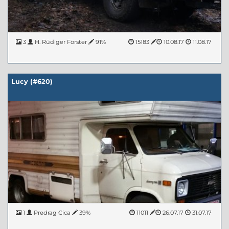
3
H. Rüdiger Förster
91%
15183
10.08.17
11.08.17
Lucy (#620)
1
Predrag Cica
39%
11011
26.07.17
31.07.17