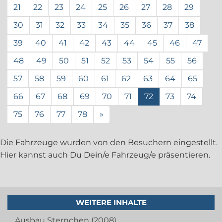
21
22
23
24
25
26
27
28
29
30
31
32
33
34
35
36
37
38
39
40
41
42
43
44
45
46
47
48
49
50
51
52
53
54
55
56
57
58
59
60
61
62
63
64
65
66
67
68
69
70
71
72
73
74
75
76
77
78
»
Die Fahrzeuge wurden von den Besuchern eingestellt.
Hier kannst auch Du Dein/e Fahrzeug/e präsentieren.
WEITERE INHALTE
Ausbau Sternchen (2008)