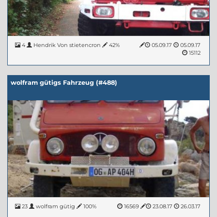
4
Hendrik Von stietencron
42%
05.09.17
05.09.17
15112
wolfram gütigs Fahrzeug (#488)
23
wolfram gütig
100%
16569
23.08.17
26.03.17