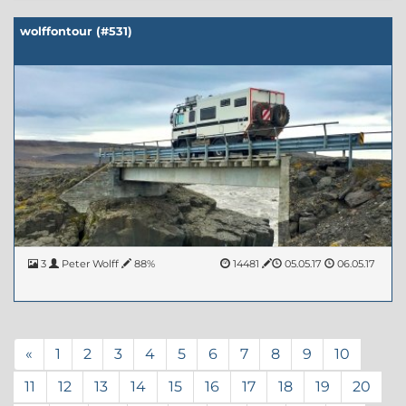
wolffontour (#531)
3
Peter Wolff
88%
14481
05.05.17
06.05.17
«
1
2
3
4
5
6
7
8
9
10
11
12
13
14
15
16
17
18
19
20