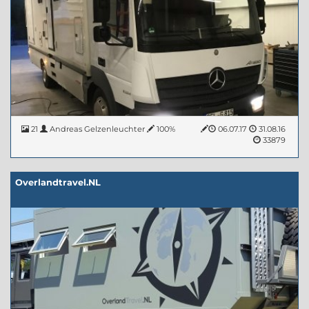
21
Andreas Gelzenleuchter
100%
06.07.17
31.08.16
33879
Overlandtravel.NL