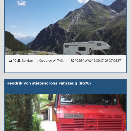
10
Benjamin Kuderer
74%
10584
15.09.17
07.08.17
Hendrik Von stietencrons Fahrzeug (#676)