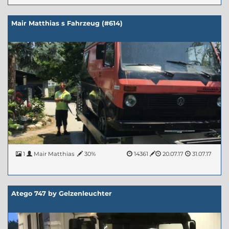
Mair Matthias s Fahrzeug (#614)
1
Mair Matthias
30%
14361
20.07.17
31.07.17
Atego 747 by Gelzenleuchter