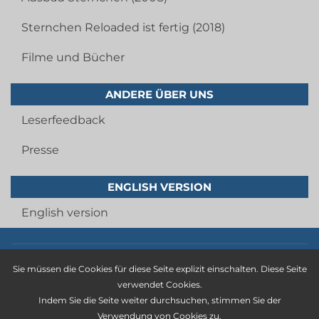
Sternchen Reloaded ist fertig (2018)
Filme und Bücher
ANDERE ÜBER UNS
Leserfeedback
Presse
ENGLISH VERSION
English version
Imprint
Sie müssen die Cookies für diese Seite explizit einschalten. Diese Seite
privacy statement
verwendet Cookies.
Indem Sie die Seite weiter durchsuchen, stimmen Sie der
general terms and conditions
Verwendung von Cookies zu.