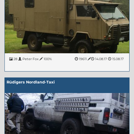
28
Peter Fox
100%
19611
14.08.17
15.08.17
Rüdigers Nordland-Taxi