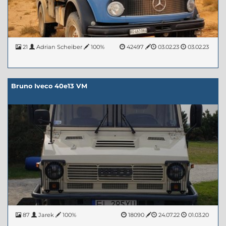
21
Adrian Scheiber
100%
42497
03.02.23
03.02.23
Bruno Iveco 40e13 VM
87
Jarek
100%
18090
24.07.22
01.03.20