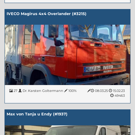
IVECO Magirus 4x4 Overlander (#3215)
27
Dr. Karsten Goltermann
100%
08.03.25
15.02.23
49463
Max von Tanja u Endy (#1937)