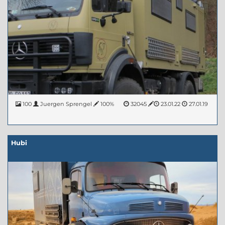
100
Juergen Sprengel
100%
32045
23.01.22
27.01.19
Hubi