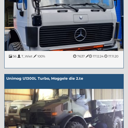
56
T_Wiet
100%
7637
17.12.24
17.11.20
Unimog U1300L Turbo, Moggele die 2.te