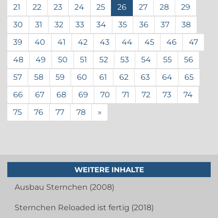
21
22
23
24
25
26
27
28
29
30
31
32
33
34
35
36
37
38
39
40
41
42
43
44
45
46
47
48
49
50
51
52
53
54
55
56
57
58
59
60
61
62
63
64
65
66
67
68
69
70
71
72
73
74
75
76
77
78
»
WEITERE INHALTE
Ausbau Sternchen (2008)
Sternchen Reloaded ist fertig (2018)