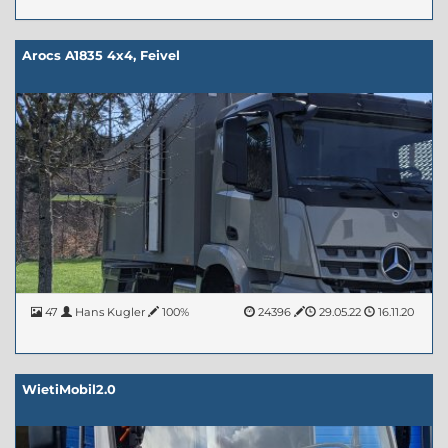
Arocs A1835 4x4, Feivel
47
Hans Kugler
100%
24396
29.05.22
16.11.20
WietiMobil2.0