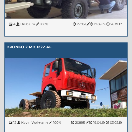
4
Unibalm
100%
27051
17.09.19
26.01.17
BRONKO 2 MB 1222 AF
12
Kevin Weimann
100%
20895
19.04.19
03.02.19