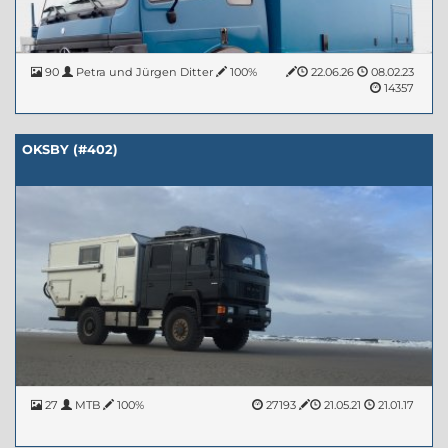
90
Petra und Jürgen Ditter
100%
22.06.26
08.02.23
14357
OKSBY (#402)
27
MTB
100%
27193
21.05.21
21.01.17