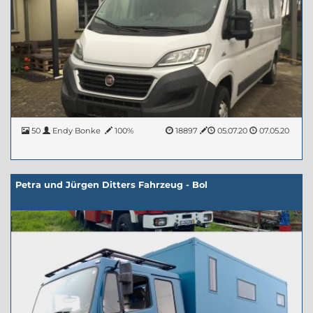
50
Endy Bonke
100%
18897
05.07.20
07.05.20
Petra und Jürgen Ditters Fahrzeug - Bol