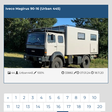
Iveco Magirus 90-16 (Urban 445)
44
Urban445
100%
33882
07.01.24
18.11.20
«
1
2
3
4
5
6
7
8
9
10
11
12
13
14
15
16
17
18
19
20