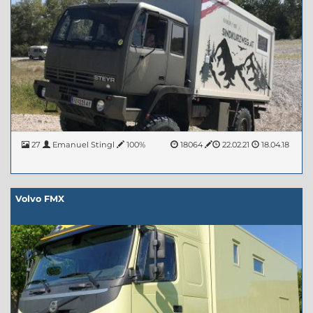
27
Emanuel Stingl
100%
18064
22.02.21
18.04.18
Volvo FMX