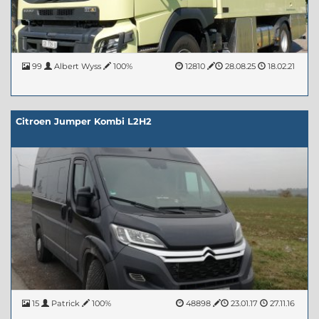
99
Albert Wyss
100%
12810
28.08.25
18.02.21
Citroen Jumper Kombi L2H2
15
Patrick
100%
48898
23.01.17
27.11.16