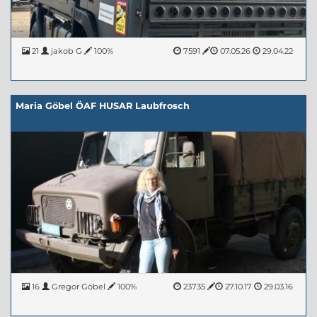
21
jakob G
100%
7591
07.05.26
29.04.22
Maria Göbel ÖAF HUSAR Laubfrosch
16
Gregor Göbel
100%
23735
27.10.17
29.03.16