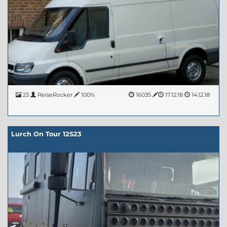
23
ReiseRocker
100%
16035
17.12.18
14.12.18
Lurch On Tour 12S23