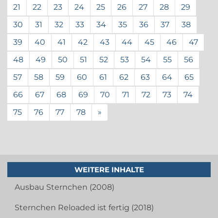
21
22
23
24
25
26
27
28
29
30
31
32
33
34
35
36
37
38
39
40
41
42
43
44
45
46
47
48
49
50
51
52
53
54
55
56
57
58
59
60
61
62
63
64
65
66
67
68
69
70
71
72
73
74
75
76
77
78
»
WEITERE INHALTE
Ausbau Sternchen (2008)
Sternchen Reloaded ist fertig (2018)