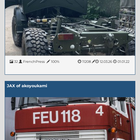
32
FrenchPress
100%
11208
12.03.26
01.01.22
JAX of akoyoukami