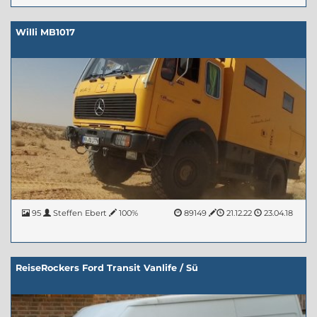
Willi MB1017
95
Steffen Ebert
100%
89149
21.12.22
23.04.18
ReiseRockers Ford Transit Vanlife / Sü