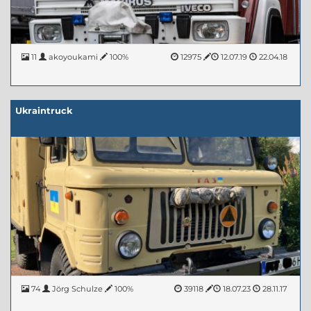
11
akoyoukami
100%
12975
12.07.19
22.04.18
Ukraintruck
74
Jörg Schulze
100%
39118
18.07.23
28.11.17