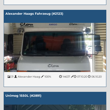
Alexander Haags Fahrzeug (#2123)
31
Alexander Haag
100%
14637
07.10.20
06.10.20
Unimog 1550L (#2891)