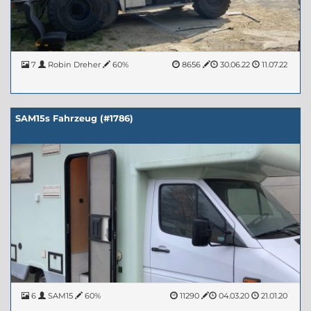
7
Robin Dreher
60%
8656
30.06.22
11.07.22
SAM15s Fahrzeug (#1786)
6
SAM15
60%
11290
04.03.20
21.01.20