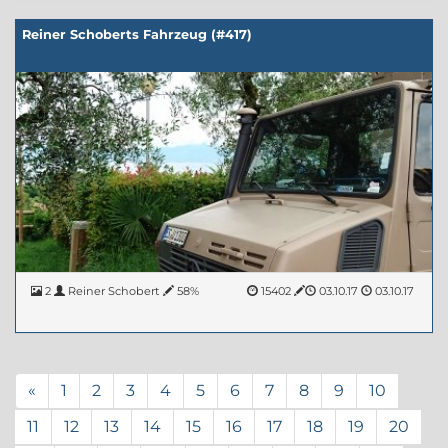
Reiner Schoberts Fahrzeug (#417)
2
Reiner Schobert
58%
15402
03.10.17
03.10.17
«
1
2
3
4
5
6
7
8
9
10
11
12
13
14
15
16
17
18
19
20