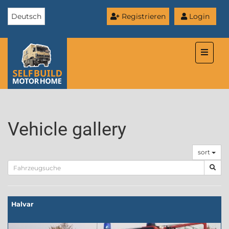
Deutsch
Registrieren
Login
Toggle
naviga
Vehicle gallery
sort
Halvar