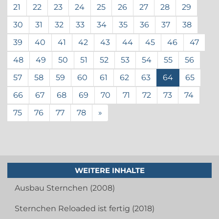
21
22
23
24
25
26
27
28
29
30
31
32
33
34
35
36
37
38
39
40
41
42
43
44
45
46
47
48
49
50
51
52
53
54
55
56
57
58
59
60
61
62
63
64
65
66
67
68
69
70
71
72
73
74
75
76
77
78
»
WEITERE INHALTE
Ausbau Sternchen (2008)
Sternchen Reloaded ist fertig (2018)