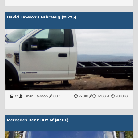
David Lawson's Fahrzeug (#1275)
87
David Lawson
60%
27010
02.08.20
20.10.18
Mercedes Benz 1017 af (#3116)