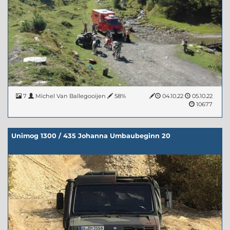
7
Michel Van Ballegooijen
58%
04.10.22
05.10.22
10677
Unimog 1300 / 435 Johanna Umbaubeginn 20