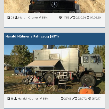
28
Martin Gruner
58%
14156
22.10.24
07.06.20
Harald Hübner s Fahrzeug (#911)
18
Harald Hübner
58%
22105
25.07.21
25.12.17