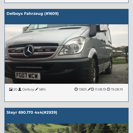
Delboys Fahrzeug (#1609)
20
Delboy
58%
13831
11.08.19
19.08.19
Steyr 690.170 4x4(#2939)