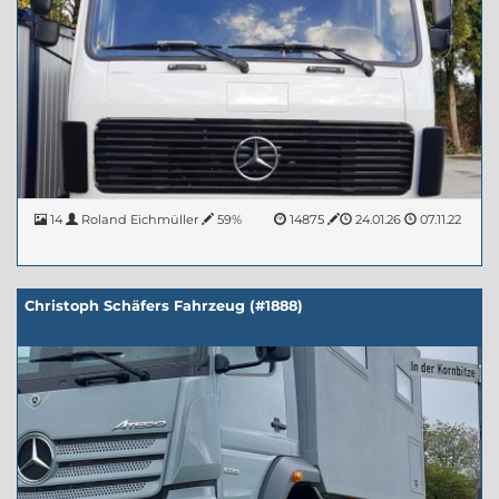
14
Roland Eichmüller
59%
14875
24.01.26
07.11.22
Christoph Schäfers Fahrzeug (#1888)