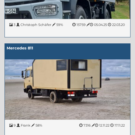
3
Christoph Schäfer
59%
15759
05.04.25
22.03.20
Mercedes 811
9
Frank
58%
7316
12.11.22
17.11.22