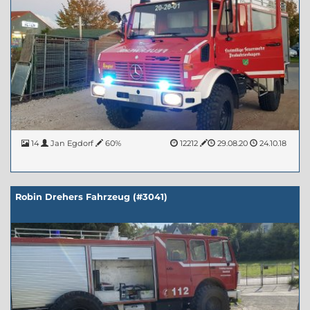
14
Jan Egdorf
60%
12212
29.08.20
24.10.18
Robin Drehers Fahrzeug (#3041)