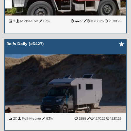
7
Michael W.
83%
4427
03.08.26
25.08.25
Rolfs Daily (#3427)
20
Rolf Meurer
83%
3288
15.10.25
15.10.25