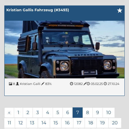
Kristian Gallis Fahrzeug (#3493)
8
Kristian Galli
83%
12082
05.02.25
27.10.24
«
1
2
3
4
5
6
7
8
9
10
11
12
13
14
15
16
17
18
19
20