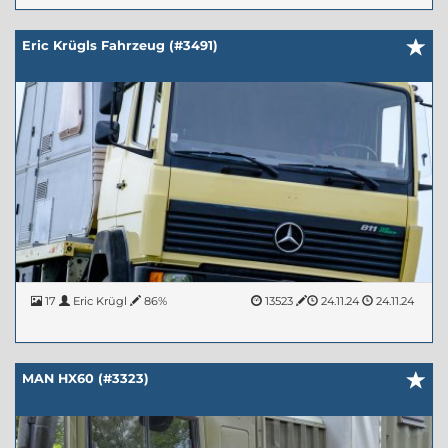
Eric Krügls Fahrzeug (#3491)
17
Eric Krügl
86%
13523
24.11.24
24.11.24
MAN HX60 (#3323)