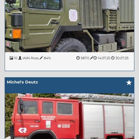
10
IAIN Ross
84%
5870
14.07.25
30.07.25
Michel's Deutz