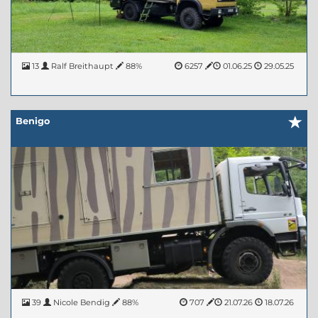
13
Ralf Breithaupt
88%
6257
01.06.25
29.05.25
Benigo
39
Nicole Bendig
88%
707
21.07.26
18.07.26