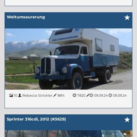
Weltumsaurerung
10
Rebecca Strickler
88%
7820
09.09.24
09.09.24
Sprinter 316cdi, 2012 (#3629)