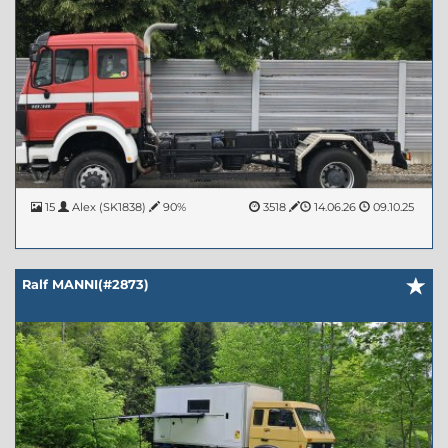
15
Alex (SK1838)
90%
3518
14.06.26
09.10.25
Ralf MANNI(#2873)