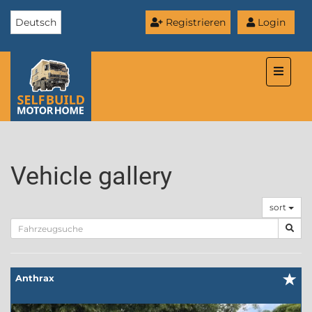
Deutsch
Registrieren
Login
Toggle
naviga
Vehicle gallery
sort
Anthrax