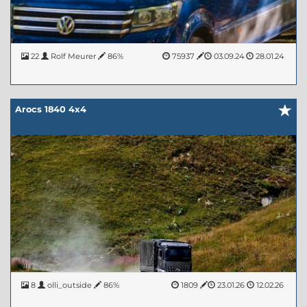
22
Rolf Meurer
86%
75937
03.09.24
28.01.24
Arocs 1840 4x4
8
olli_outside
86%
1809
23.01.26
12.02.26