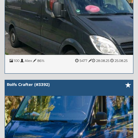
100
Alex
86%
5477
28.08.25
25.08.25
Rolfs Crafter (#3392)