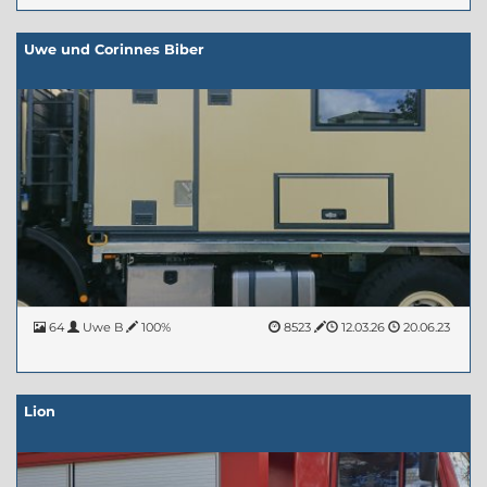
Uwe und Corinnes Biber
64
Uwe B
100%
8523
12.03.26
20.06.23
Lion