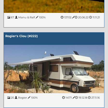
67
Manu & Ralf
100%
13702
20.06.22
11.11.21
Rogier's Clou (#222)
20
Rogier
100%
14171
19.12.18
27.11.16