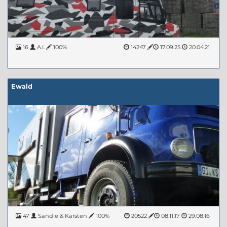
16
A.I.
100%
14247
17.09.25
20.04.21
Ewald
47
Sandie & Karsten
100%
20522
08.11.17
29.08.16