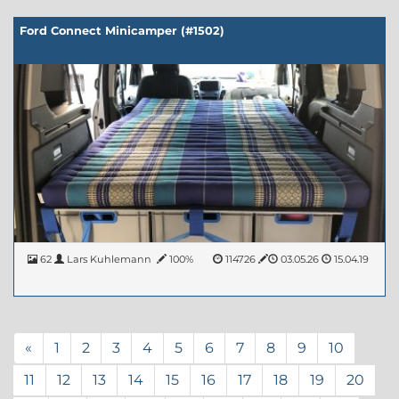
Ford Connect Minicamper (#1502)
62
Lars Kuhlemann
100%
114726
03.05.26
15.04.19
«
1
2
3
4
5
6
7
8
9
10
11
12
13
14
15
16
17
18
19
20