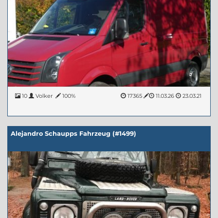
10
Volker
100%
17365
11.03.26
23.03.21
Alejandro Schaupps Fahrzeug (#1499)