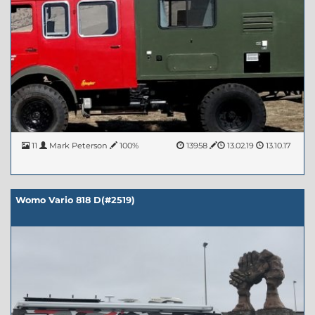
11
Mark Peterson
100%
13958
13.02.19
13.10.17
Womo Vario 818 D(#2519)