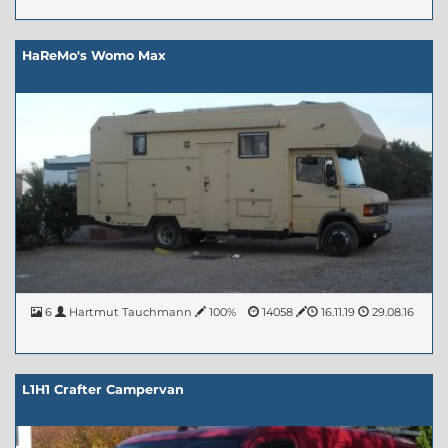
HaReMo's Womo Max
6
Hartmut Tauchmann
100%
14058
16.11.19
29.08.16
L1H1 Crafter Campervan