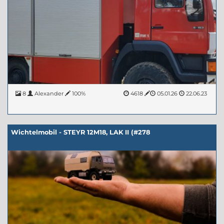
8
Alexander
100%
4618
05.01.26
22.06.23
Wichtelmobil - STEYR 12M18, LAK II (#278